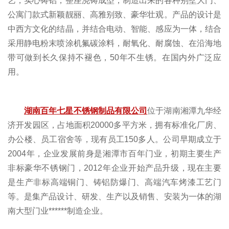
艺，实心铸铝，整座浇铸成型，制造出来的各种别墅大门、
公寓门款式新颖靓丽、高雅别致、豪华壮观。产品的设计是
中西方文化的结晶，并结合电动、智能、感应为一体，结合
采用静电粉末喷涂机氟碳涂料，耐氧化、耐腐蚀、在沿海地
带可做到长久保持不褪色，
50
年不生锈。在国内外广泛应
用。
湖南百年七星不锈钢制品有限公司
位于湖南湘潭九华经
济开发园区，占地面积
20000
多平方米，拥有标准化厂房、
办公楼、员工宿舍等，现有员工
150
多人。公司早期成立于
2004
年，企业发展前身是湘潭市百年门业，初期主要生产
非标豪华不锈钢门，
2012
年企业开始产品升级，现在主要
是生产非标高端铜门、铸铝防爆门、高端汽车烤漆工艺门
等。是集产品设计、研发、生产以及销售、安装为一体的湖
南大型门业******制造企业。