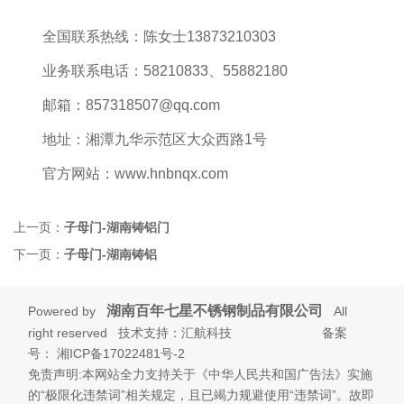
全国联系热线
：陈女士
13873210303
业务联系电话：
58210833
、
55882180
邮箱：
857318507@qq.com
地址：湘潭九华示范区大众西路
1
号
官方网站：
www.hnbnqx.com
上一页：
子母门-湖南铸铝门
下一页：
子母门-湖南铸铝
湖南百年七星不锈钢制品有限公司
Powered by
All
right reserved 技术支持：汇航科技 备案
号：
湘ICP备17022481号-2
免责声明:本网站全力支持关于《中华人民共和国广告法》实施
的“极限化违禁词”相关规定，且已竭力规避使用“违禁词”。故即