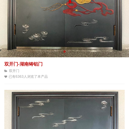
双开门-湖南铸铝门
双开门
已有6363人浏览了本产品