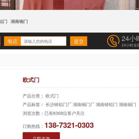
铝门
湖南铜门
24
电话
24小时全
欧式门
产品分类： 欧式门
产品标签：
长沙铸铝门厂
湖南铜门厂
湖南铸铝门
湖南铜门
浏览次数：
已有
8368
位客户关注
138-7321-0303
订购热线：
立即咨询