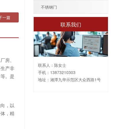
不锈钢门
下一篇
联系我们
化厂房、
联系人：陈女士
要生产非
手机：13873210303
门等。是
地址：湘潭九华示范区大众西路1号
导向，以
一体，精