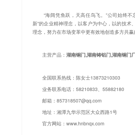
“
海阔凭鱼跃，天高任鸟飞。
”
公司始终不
新
”
的企业精神理念，以客户为中心，以的技术
理念，努力在市场变革中更有效地创造多方共赢
主营产品：
湖南铜门
,
湖南铸铝门
,
湖南铜门
全国联系热线
：陈女士
13873210303
业务联系电话：
58210833
、
55882180
邮箱：
857318507@qq.com
地址：湘潭九华示范区大众西路
1
号
官方网站：
www.hnbnqx.com