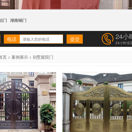
铝门
湖南铜门
24
电话
24小时全
首页
>
案例展示
>
别墅庭院门