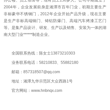
办公楼、员工宿舍等，现有员工
150
多人。公司早期成立于
2004
年，企业发展前身是湘潭市百年门业，初期主要生产
非标豪华不锈钢门，
2012
年企业开始产品升级，现在主要
是生产非标高端铜门、铸铝防爆门、高端汽车烤漆工艺门
等。是集产品设计、研发、生产以及销售、安装为一体的湖
南大型门业******制造企业。
全国联系热线
：陈女士
13873210303
业务联系电话：
58210833
、
55882180
邮箱：
857318507@qq.com
地址：湘潭九华示范区大众西路
1
号
官方网站：
www.hnbnqx.com